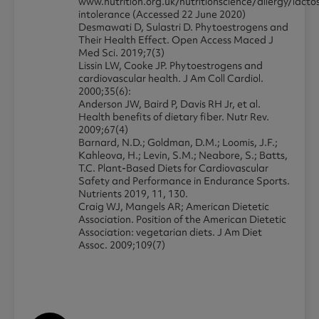
www.nutrition.org.uk/nutritionscience/allergy/lacto
intolerance (Accessed 22 June 2020)
Desmawati D, Sulastri D. Phytoestrogens and
Their Health Effect. Open Access Maced J
Med Sci. 2019;7(3)
Lissin LW, Cooke JP. Phytoestrogens and
cardiovascular health. J Am Coll Cardiol.
2000;35(6):
Anderson JW, Baird P, Davis RH Jr, et al.
Health benefits of dietary fiber. Nutr Rev.
2009;67(4)
Barnard, N.D.; Goldman, D.M.; Loomis, J.F.;
Kahleova, H.; Levin, S.M.; Neabore, S.; Batts,
T.C. Plant-Based Diets for Cardiovascular
Safety and Performance in Endurance Sports.
Nutrients 2019, 11, 130.
Craig WJ, Mangels AR; American Dietetic
Association. Position of the American Dietetic
Association: vegetarian diets. J Am Diet
Assoc. 2009;109(7)