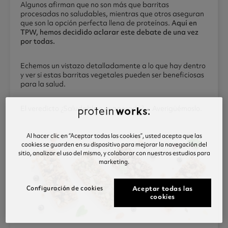
Algunos afirman que no son más que barritas
procesadas no saludables, mientras que otros aseguran
que son la opción perfecta llena de proteínas.
Aquí en
TPW, hemos decidido aclarar este debate de una vez
por todas.
Echemos un vistazo detalladamente a lo que hay dentro
y ver si estas barritas vegetales pueden ser beneficiosas
para la salud.
El veredicto ¿Saludable o exagerado?… Averigüémoslo.
Al hacer clic en “Aceptar todas las cookies”, usted acepta que las
cookies se guarden en su dispositivo para mejorar la navegación del
sitio, analizar el uso del mismo, y colaborar con nuestros estudios para
marketing.
Configuración de cookies
Aceptar todas las
cookies