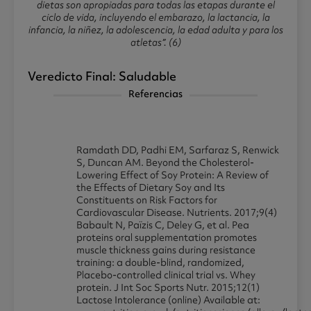
dietas son apropiadas para todas las etapas durante el
ciclo de vida, incluyendo el embarazo, la lactancia, la
infancia, la niñez, la adolescencia, la edad adulta y para los
atletas”. (6)
Veredicto Final: Saludable
Referencias
Ramdath DD, Padhi EM, Sarfaraz S, Renwick
S, Duncan AM. Beyond the Cholesterol-
Lowering Effect of Soy Protein: A Review of
the Effects of Dietary Soy and Its
Constituents on Risk Factors for
Cardiovascular Disease. Nutrients. 2017;9(4)
Babault N, Païzis C, Deley G, et al. Pea
proteins oral supplementation promotes
muscle thickness gains during resistance
training: a double-blind, randomized,
Placebo-controlled clinical trial vs. Whey
protein. J Int Soc Sports Nutr. 2015;12(1)
Lactose Intolerance (online) Available at: