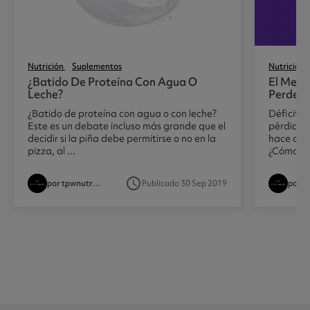
Nutrición
Suplementos
Nutrición
¿batido De Proteína Con Agua O
El Mejo
Leche?
Perder 
¿Batido de proteína con agua o con leche?
Déficit c
Este es un debate incluso más grande que el
pérdida 
decidir si la piña debe permitirse o no en la
hace con 
pizza, al ...
¿Cómo se 
access_time
por tpwnutritionist
Publicado 30 Sep 2019